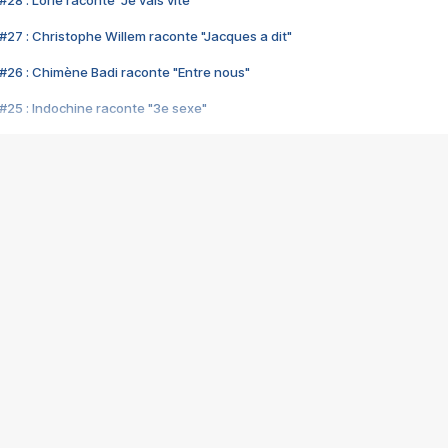
28 : Lorie raconte "Je vais vite"
#27 : Christophe Willem raconte "Jacques a dit"
#26 : Chimène Badi raconte "Entre nous"
#25 : Indochine raconte "3e sexe"
#24 : Zaho raconte "C'est chelou"
#23 : Patrick Bruel raconte "Au café des délices"
#22 : Kyo raconte "Le chemin"
#21 : Nolwenn Leroy raconte "Cassé"
#20 : Patrick Hernandez raconte "Born to be alive"
#19 : Lorie raconte "Près de moi"
#18 : Michael Jones raconte "A nos actes manqués" (avec Jean-Jacque
#17 : Khaled raconte "Aïcha"
#16 : Corneille raconte "Parce qu'on vient de loin"