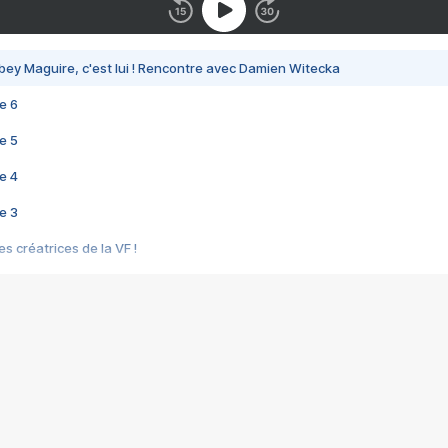
bey Maguire, c'est lui ! Rencontre avec Damien Witecka
e 6
e 5
e 4
e 3
s créatrices de la VF !
e 2
e 1
e Mektoub My Love arrive enfin ! Rencontre avec Shaïn Boumedine et Sal
i : après Toni en famille
elle réalise le bouleversant Dites lui que je l'aime