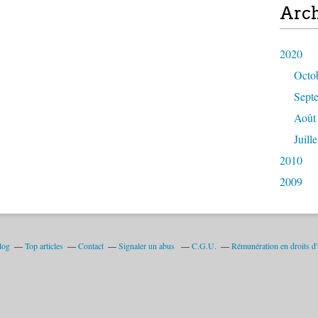
Arch
2020
Octo
Sept
Août
Juille
2010
2009
log
Top articles
Contact
Signaler un abus
C.G.U.
Rémunération en droits d'