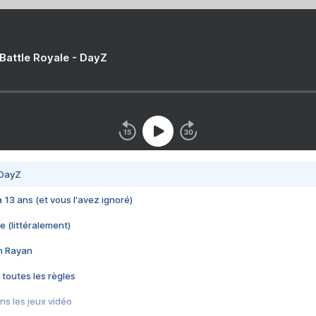
 Battle Royale - DayZ
 DayZ
 a 13 ans (et vous l'avez ignoré)
e (littéralement)
im Rayan
 toutes les règles
s les jeux vidéo