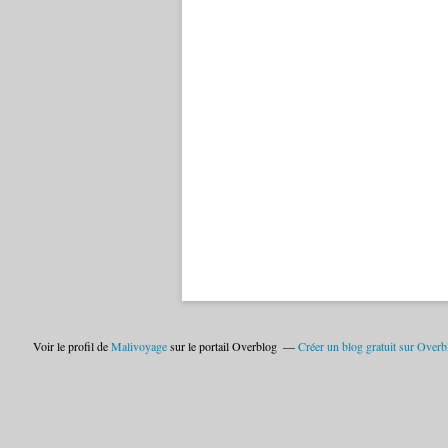
Voir le profil de
Malivoyage
sur le portail Overblog
Créer un blog gratuit sur Overb