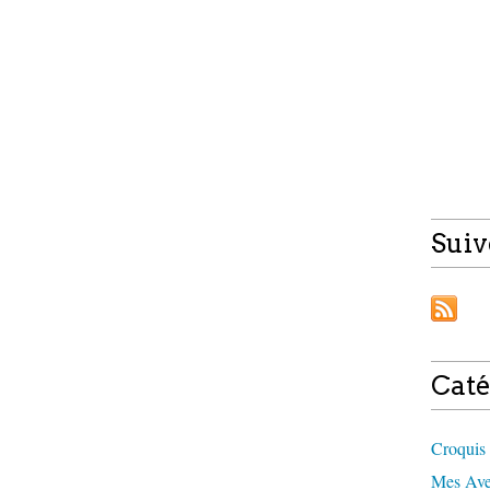
Suiv
Caté
Croquis 
Mes Aven