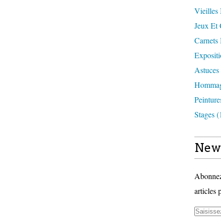
Vieilles
Jeux Et 
Carnets
Expositi
Astuces 
Hommag
Peinture
Stages (
News
Abonnez-
articles 