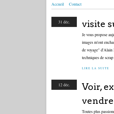
Accueil
Contact
visite s
31 déc.
Je vous propose aujo
images m'ont enchant
de voyage" d'Alain 
techniques de scrap 
LIRE LA SUITE
Voir, e
12 déc.
vendre 
Toutes plus passionn