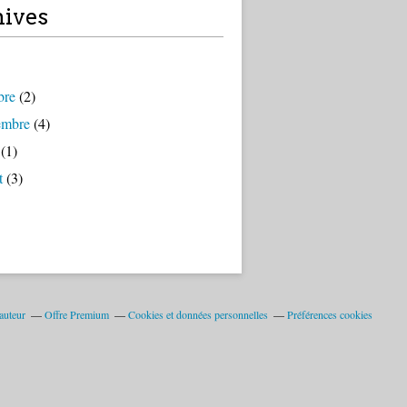
ives
bre
(2)
embre
(4)
(1)
t
(3)
auteur
Offre Premium
Cookies et données personnelles
Préférences cookies