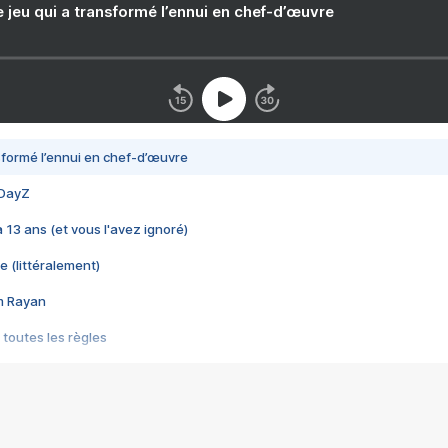
e jeu qui a transformé l’ennui en chef-d’œuvre
nsformé l’ennui en chef-d’œuvre
 DayZ
 a 13 ans (et vous l'avez ignoré)
e (littéralement)
im Rayan
 toutes les règles
s les jeux vidéo
us choquant de Rockstar ? - Le scandale BULLY
e plus moche de Steam