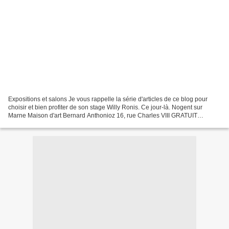
Expositions et salons Je vous rappelle la série d'articles de ce blog pour
choisir et bien profiter de son stage Willy Ronis. Ce jour-là. Nogent sur
Marne Maison d'art Bernard Anthonioz 16, rue Charles VIII GRATUIT
jusqu'au 24 octobre Sempé à New York...