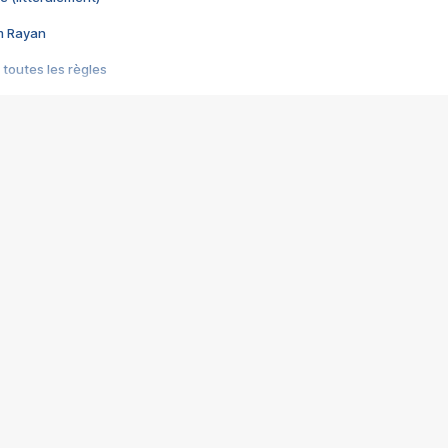
im Rayan
 toutes les règles
s les jeux vidéo
us choquant de Rockstar ? - Le scandale BULLY
e plus moche de Steam
du RÊVE tourne au CAUCHEMAR
pendant 8 heures
it… à tort
umiliés par un jeu vidéo
ire - Final Fantasy 8
ti un empire - Age of Empires
story DOFUS