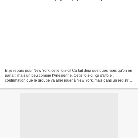
Et je repars pour New York, cette fois-ci! Ca fait déjà quelques mois qu'on en
parlait, mais un peu comme l'Arlésienne. Cette fois-ci, ça s'affole :
confirmation que le groupe va aller jouer à New York, mais dans un registre
assez différent. Puis confirmation...