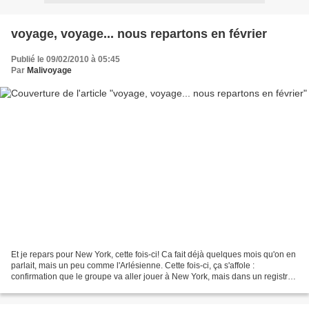
voyage, voyage... nous repartons en février
Publié le 09/02/2010 à 05:45
Par
Malivoyage
Et je repars pour New York, cette fois-ci! Ca fait déjà quelques mois qu'on en
parlait, mais un peu comme l'Arlésienne. Cette fois-ci, ça s'affole :
confirmation que le groupe va aller jouer à New York, mais dans un registre
assez différent. Puis confirmation...