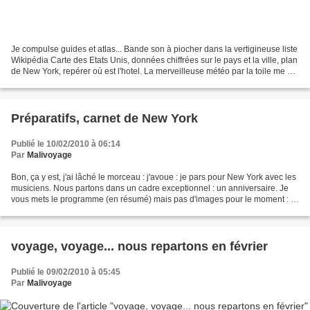
Je compulse guides et atlas... Bande son à piocher dans la vertigineuse liste
Wikipédia Carte des Etats Unis, données chiffrées sur le pays et la ville, plan
de New York, repérer où est l'hotel. La merveilleuse météo par la toile me dit
qu'il neigera...
Préparatifs, carnet de New York
Publié le 10/02/2010 à 06:14
Par
Malivoyage
Bon, ça y est, j'ai lâché le morceau : j'avoue : je pars pour New York avec les
musiciens. Nous partons dans un cadre exceptionnel : un anniversaire. Je
vous mets le programme (en résumé) mais pas d'images pour le moment : à
vous d'imaginer... Vous pouvez...
voyage, voyage... nous repartons en février
Publié le 09/02/2010 à 05:45
Par
Malivoyage