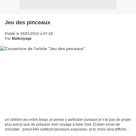
Jeu des pinceaux
Publié le 26/01/2010 à 07:28
Par
Malivoyage
un célèbre jeu entre blogs, je pense y participer puisque je n'ai pas de projet
plus précis que de préparer mon voyage à New York. Et bien envie de
m'éclater : pzeut-être naittront plusieurs esquisses, et le choix sera difficile.
Pour le jeu des pinceaux...