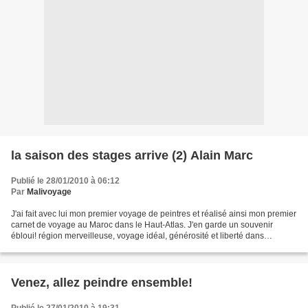
la saison des stages arrive (2) Alain Marc
Publié le 28/01/2010 à 06:12
Par
Malivoyage
J'ai fait avec lui mon premier voyage de peintres et réalisé ainsi mon premier
carnet de voyage au Maroc dans le Haut-Atlas. J'en garde un souvenir
ébloui! région merveilleuse, voyage idéal, générosité et liberté dans
l'approche, émulation et partage......
Venez, allez peindre ensemble!