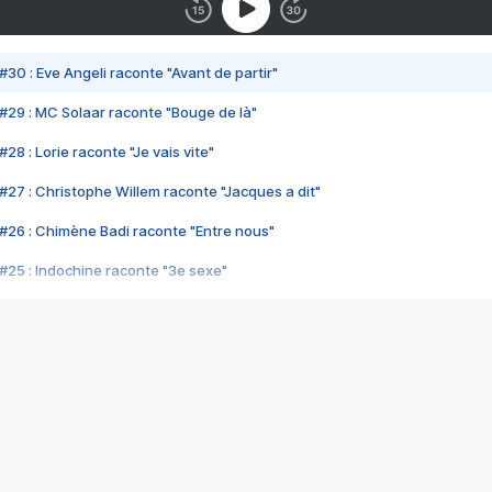
#30 : Eve Angeli raconte "Avant de partir"
#29 : MC Solaar raconte "Bouge de là"
28 : Lorie raconte "Je vais vite"
#27 : Christophe Willem raconte "Jacques a dit"
#26 : Chimène Badi raconte "Entre nous"
#25 : Indochine raconte "3e sexe"
#24 : Zaho raconte "C'est chelou"
#23 : Patrick Bruel raconte "Au café des délices"
#22 : Kyo raconte "Le chemin"
#21 : Nolwenn Leroy raconte "Cassé"
#20 : Patrick Hernandez raconte "Born to be alive"