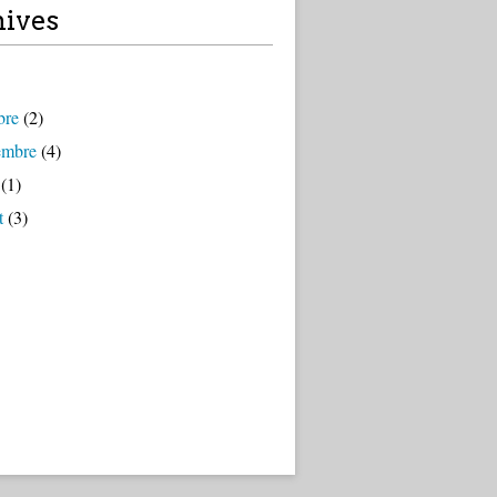
ives
bre
(2)
embre
(4)
(1)
t
(3)