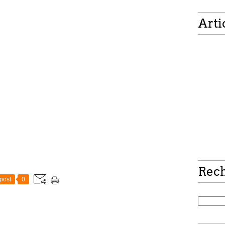
Arti
Rec
post
0