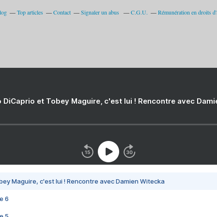
log
Top articles
Contact
Signaler un abus
C.G.U.
Rémunération en droits d'
 DiCaprio et Tobey Maguire, c'est lui ! Rencontre avec Dam
bey Maguire, c'est lui ! Rencontre avec Damien Witecka
e 6
e 5