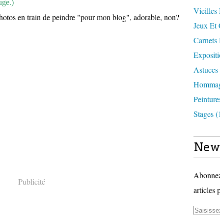
uge.)
Vieilles
tos en train de peindre "pour mon blog", adorable, non?
Jeux Et 
Carnets
Expositi
Astuces 
Hommag
Peinture
Stages (
News
Abonnez-
Publicité
articles 