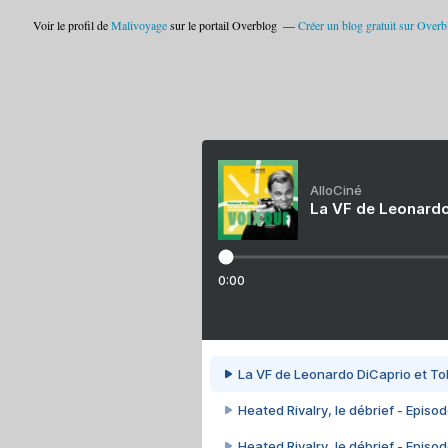
Voir le profil de
Malivoyage
sur le portail Overblog
Créer un blog gratuit sur Overb
AlloCiné
La VF de Leonardo
0:00
La VF de Leonardo DiCaprio et To
Heated Rivalry, le débrief - Episod
Heated Rivalry, le débrief - Episod