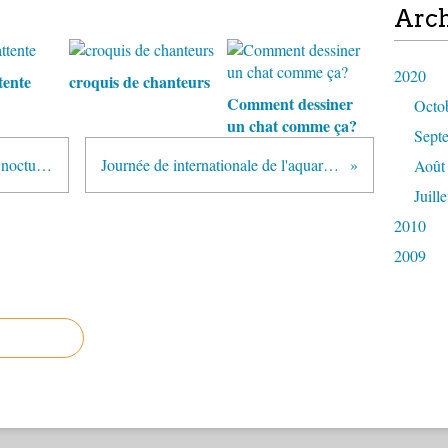
Arch
2020
tente
croquis de chanteurs
Comment dessiner
Octo
un chat comme ça?
Sept
Découvrir le Sud, épisode 6, Sète nocturne
Journée de internationale de l'aquarelle
Août
Juille
2010
2009