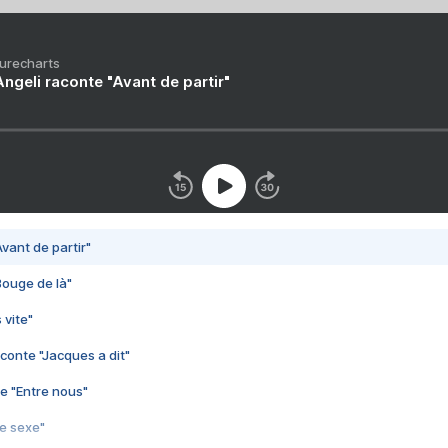
Purecharts
ngeli raconte "Avant de partir"
vant de partir"
Bouge de là"
 vite"
conte "Jacques a dit"
e "Entre nous"
3e sexe"