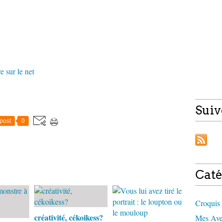
e sur le net
Suiv
post
0
Caté
Croquis 
créativité, cékoikess?
Mes Aven