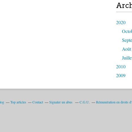
Arch
2020
Octo
Sept
Août
Juille
2010
2009
log
Top articles
Contact
Signaler un abus
C.G.U.
Rémunération en droits d'