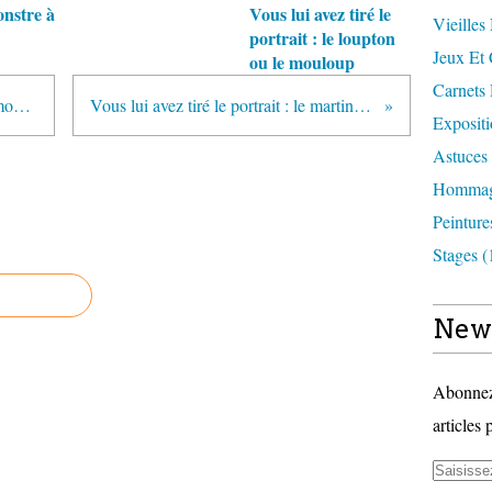
nstre à
Vous lui avez tiré le
Vieilles
portrait : le loupton
Jeux Et 
ou le mouloup
Carnets
le Zibogulon Zoubigoumé est le monstre de la semaine
Vous lui avez tiré le portrait : le martingoleoptere à cornes
Expositi
Astuces 
Hommag
Peinture
Stages (
News
Abonnez-
articles 