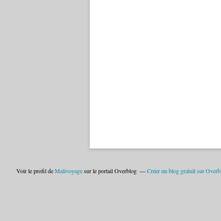
Voir le profil de
Malivoyage
sur le portail Overblog
Créer un blog gratuit sur Overb