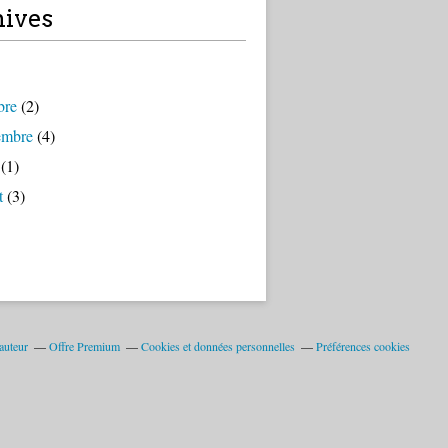
ives
bre
(2)
embre
(4)
(1)
t
(3)
auteur
Offre Premium
Cookies et données personnelles
Préférences cookies