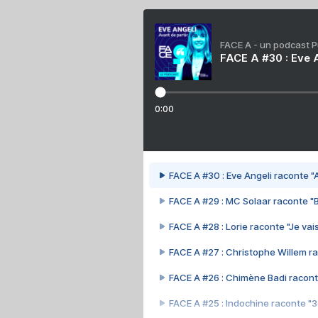
FACE A - un podcast 
FACE A #30 : Eve A
0:00
FACE A #30 : Eve Angeli raconte "A
FACE A #29 : MC Solaar raconte "
FACE A #28 : Lorie raconte "Je vais
FACE A #27 : Christophe Willem ra
FACE A #26 : Chimène Badi racont
FACE A #25 : Indochine raconte "