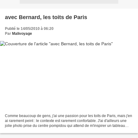
avec Bernard, les toits de Paris
Publié le 14/05/2010 à 06:20
Par
Malivoyage
Comme beaucoup de gens, j'ai une passion pour les toits de Paris, mais j'en
ai rarement peint : le contexte est rarement confortable. J'ai d'ailleurs une
jolie photo prise du centre pompidou qui attend de m'inspirer un tableau
depuis près d'un an.