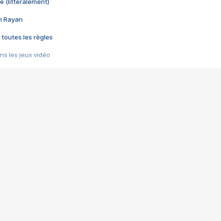
e (littéralement)
im Rayan
 toutes les règles
s les jeux vidéo
us choquant de Rockstar ? - Le scandale BULLY
e plus moche de Steam
du RÊVE tourne au CAUCHEMAR
pendant 8 heures
it… à tort
umiliés par un jeu vidéo
ire - Final Fantasy 8
ti un empire - Age of Empires
story DOFUS