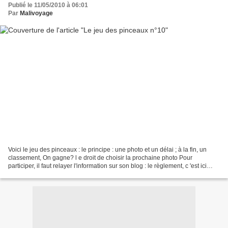
Publié le 11/05/2010 à 06:01
Par
Malivoyage
Voici le jeu des pinceaux : le principe : une photo et un délai ; à la fin, un
classement, On gagne? l e droit de choisir la prochaine photo Pour
participer, il faut relayer l'information sur son blog : le règlement, c 'est ici
chez Héli , Pour s'inscrire...