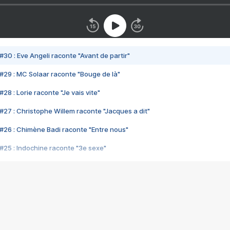
#30 : Eve Angeli raconte "Avant de partir"
#29 : MC Solaar raconte "Bouge de là"
28 : Lorie raconte "Je vais vite"
#27 : Christophe Willem raconte "Jacques a dit"
#26 : Chimène Badi raconte "Entre nous"
#25 : Indochine raconte "3e sexe"
#24 : Zaho raconte "C'est chelou"
#23 : Patrick Bruel raconte "Au café des délices"
#22 : Kyo raconte "Le chemin"
#21 : Nolwenn Leroy raconte "Cassé"