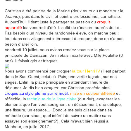
Christian a été peintre de la Marine (deux tours du monde sur la
Jeanne
), puis dans le civil, et peintre professionnel, carnettiste.
Aujourd’hui, il tient juste à partager sa passion du
croquis
aquarellé
les vendredi d'été. Il suffit de s'inscrire auprès de lui.
Pas besoin d'un niveau de randonnée élevé, on marche peu :
tout dans ces villages est intéressant à croquer, donc on n'a pas
besoin d'aller loin.
Vendredi 10 juillet, nous avions rendez-vous sur la place
principale de Damazan. Je m'étais inscrite avec Mlle Poulette (8
ans). Il faisait gris et frisquet.
Nous avons commencé par croquer
la tour Henri IV
(il est partout
dans le Sud-Ouest, celui-ci). Puis, une vieille façade, sur nos
sièges. Enfin, la place principale en attendant l’heure de
déjeuner. Je dis bien
croquer
, car Christian procède ainsi :
croquis au stylo plume sur le motif
,
mise en couleur différée
et
réfléchie, la
technique de la ligne claire
(dur dur), exagérer les
éléments que l'on veut souligner : un désaxement, une oblique,
une fissure, un espace... Donc je me suis glissée dans sa
méthode (car sinon, quel intérêt de suivre un maître sans
essayer son enseignement?). Cela m'avait bien réussi à
Monheur, en juillet 2017.