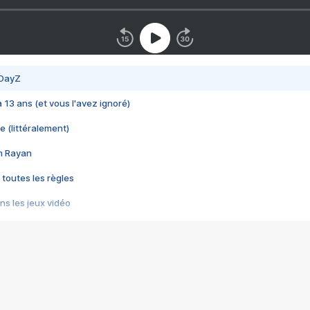
 DayZ
 a 13 ans (et vous l'avez ignoré)
e (littéralement)
im Rayan
 toutes les règles
s les jeux vidéo
us choquant de Rockstar ? - Le scandale BULLY
e plus moche de Steam
du RÊVE tourne au CAUCHEMAR
pendant 8 heures