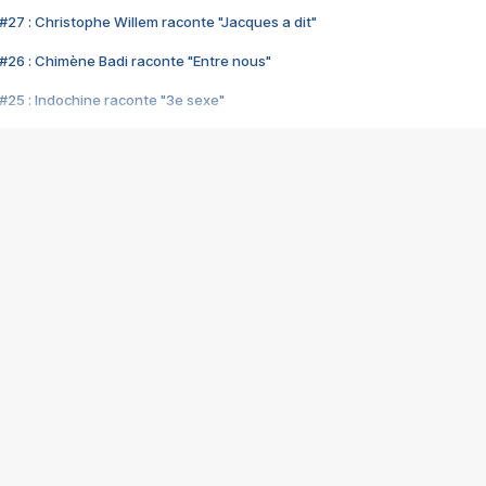
#27 : Christophe Willem raconte "Jacques a dit"
#26 : Chimène Badi raconte "Entre nous"
#25 : Indochine raconte "3e sexe"
#24 : Zaho raconte "C'est chelou"
#23 : Patrick Bruel raconte "Au café des délices"
#22 : Kyo raconte "Le chemin"
#21 : Nolwenn Leroy raconte "Cassé"
#20 : Patrick Hernandez raconte "Born to be alive"
#19 : Lorie raconte "Près de moi"
#18 : Michael Jones raconte "A nos actes manqués" (avec Jean-Jacque
#17 : Khaled raconte "Aïcha"
#16 : Corneille raconte "Parce qu'on vient de loin"