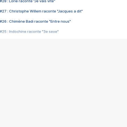
28 : Lorie raconte "Je vais vite"
#27 : Christophe Willem raconte "Jacques a dit"
#26 : Chimène Badi raconte "Entre nous"
#25 : Indochine raconte "3e sexe"
#24 : Zaho raconte "C'est chelou"
#23 : Patrick Bruel raconte "Au café des délices"
#22 : Kyo raconte "Le chemin"
#21 : Nolwenn Leroy raconte "Cassé"
#20 : Patrick Hernandez raconte "Born to be alive"
#19 : Lorie raconte "Près de moi"
#18 : Michael Jones raconte "A nos actes manqués" (avec Jean-Jacque
#17 : Khaled raconte "Aïcha"
#16 : Corneille raconte "Parce qu'on vient de loin"